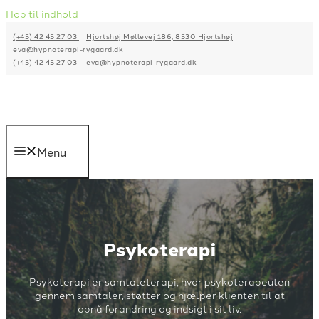
Hop til indhold
(+45) 42 45 27 03
Hjortshøj Møllevej 186, 8530 Hjortshøj
eva@hypnoterapi-rygaard.dk
(+45) 42 45 27 03
eva@hypnoterapi-rygaard.dk
Menu
Psykoterapi
Psykoterapi er samtaleterapi, hvor psykoterapeuten
gennem samtaler, støtter og hjælper klienten til at
opnå forandring og indsigt i sit liv.