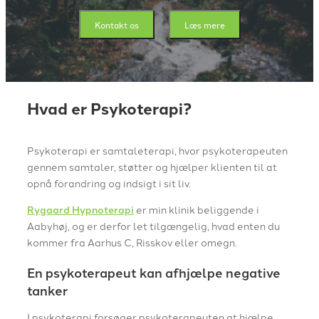
Kontakt os
Læs mere
Hvad er Psykoterapi?
Psykoterapi er samtaleterapi, hvor psykoterapeuten
gennem samtaler, støtter og hjælper klienten til at
opnå forandring og indsigt i sit liv.
Rygaard Hypnoterapi
er min klinik beliggende i
Aabyhøj, og er derfor let tilgængelig, hvad enten du
kommer fra Aarhus C, Risskov eller omegn.
En psykoterapeut kan afhjælpe negative
tanker
I psykoterapi forsøger psykoterapeuten at hjælpe