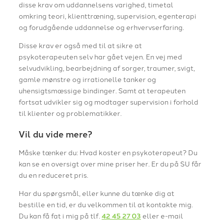
disse krav om uddannelsens varighed, timetal
omkring teori, klienttræning, supervision, egenterapi
og forudgående uddannelse og erhvervserfaring.
Disse krav er også med til at sikre at
psykoterapeuten selv har gået vejen. En vej med
selvudvikling, bearbejdning af sorger, traumer, svigt,
gamle mønstre og irrationelle tanker og
uhensigtsmæssige bindinger. Samt at terapeuten
fortsat udvikler sig og modtager supervision i forhold
til klienter og problematikker.
Vil du vide mere?
Måske tænker du: Hvad koster en psykoterapeut? Du
kan se en oversigt over mine priser her. Er du på SU får
du en reduceret pris.
Har du spørgsmål, eller kunne du tænke dig at
bestille en tid, er du velkommen til at kontakte mig.
Du kan få fat i mig på tlf.
42 45 27 03
eller e-mail