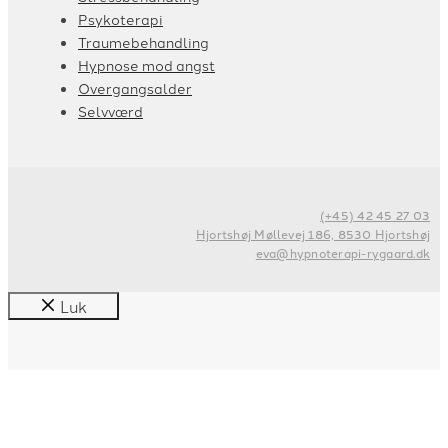
Psykoterapi
Traumebehandling
Hypnose mod angst
Overgangsalder
Selvværd
(+45) 42 45 27 03
Hjortshøj Møllevej 186, 8530 Hjortshøj
eva@hypnoterapi-rygaard.dk
Luk