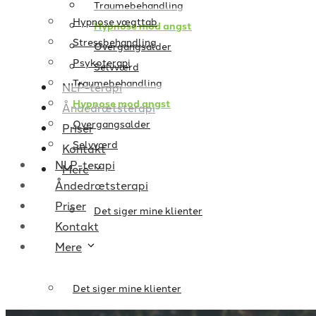
Traumebehandling
Hypnose vægttab
Hypnose mod angst
Stressbehandling
Overgangsalder
Psykoterapi
Selvværd
Traumebehandling
NLP-terapi
Hypnose mod angst
Åndedrætsterapi
Overgangsalder
Priser
Selvværd
Kontakt
NLP-terapi
Mere
Åndedrætsterapi
Priser
Det siger mine klienter
Kontakt
Mere
Det siger mine klienter