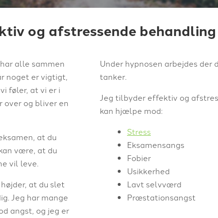
ktiv og afstressende behandling
i har alle sammen
Under hypnosen arbejdes der d
r noget er vigtigt,
tanker.
føler, at vi er i
Jeg tilbyder effektiv og afstr
 over og bliver en
kan hjælpe mod:
Stress
 eksamen, at du
Eksamensangs
 kan være, at du
Fobier
ne vil leve.
Usikkerhed
øjder, at du slet
Lavt selvværd
dig. Jeg har mange
Præstationsangst
d angst, og jeg er