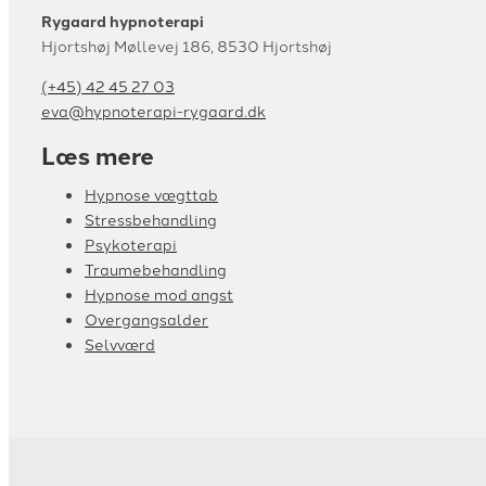
Rygaard hypnoterapi
Hjortshøj Møllevej 186, 8530 Hjortshøj
(+45) 42 45 27 03
eva@hypnoterapi-rygaard.dk
Læs mere
Hypnose vægttab
Stressbehandling
Psykoterapi
Traumebehandling
Hypnose mod angst
Overgangsalder
Selvværd