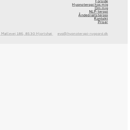
Forside
Hypnoterapi hos mig
Om mig
NLP-terapi
Åndedrætsterapi
Kontakt
Priser
j Møllevej 186, 8530 Hjortshøj
eva@hypnoterapi-rygaard.dk