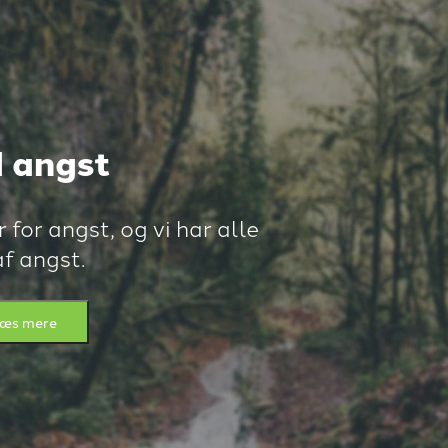
 angst
for angst, og vi har alle
f angst.
æs mere