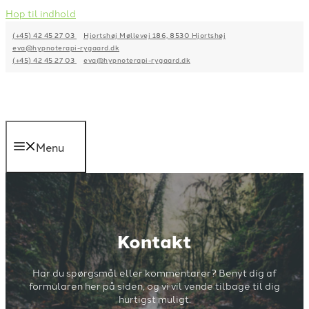
Hop til indhold
(+45) 42 45 27 03
Hjortshøj Møllevej 186, 8530 Hjortshøj
eva@hypnoterapi-rygaard.dk
(+45) 42 45 27 03
eva@hypnoterapi-rygaard.dk
Menu
Kontakt
Har du spørgsmål eller kommentarer? Benyt dig af
formularen her på siden, og vi vil vende tilbage til dig
hurtigst muligt.