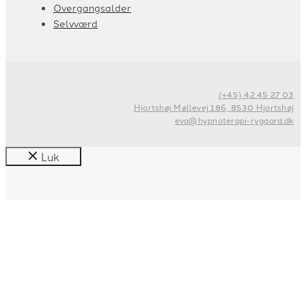
Overgangsalder
Selvværd
(+45) 42 45 27 03
Hjortshøj Møllevej 186, 8530 Hjortshøj
eva@hypnoterapi-rygaard.dk
Luk